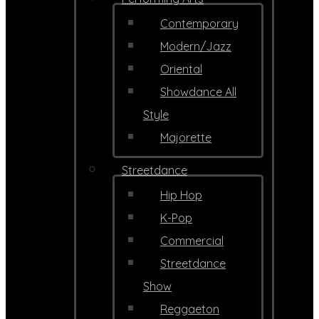
Contemporary
Modern/Jazz
Oriental
Showdance All
Style
Majorette
Streetdance
Hip Hop
K-Pop
Commercial
Streetdance
Show
Reggaeton