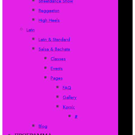
Streetdance Show
Reggaeton
High Heels
Latin
Latin & Standard
Salsa & Bachata
Classes
Events
Pages
FAQ
Gallery
Κριτές
#
Blog